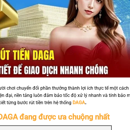
ời chơi chuyển đổi phần thưởng thành lợi ích thực tế một cách
hiện đại, nền tảng luôn đảm bảo tốc độ xử lý nhanh và tính bảo 
tiết từng bước rút tiền trên hệ thống
DAGA
.
n DAGA đang được ưa chuộng nhất