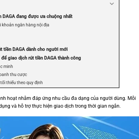
ền DAGA đang được ưa chuộng nhất
i khoản ngân hàng nội địa
t tiền DAGA dành cho người mới
 để giao dịch rút tiền DAGA thành công
ác minh
doanh thu cược
 tối thiểu theo quy định
iều khoản
n linh hoạt nhằm đáp ứng nhu cầu đa dạng của người dùng. Mỗi
n hàng đầu khi rút tiền?
ng và hỗ trợ thực hiện giao dịch trong thời gian ngắn.
h
không bị tính phí rút tiền
i ưu
oạt 24/7, kể cả ngày nghỉ