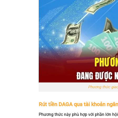
Giải đáp các thắc mắc p
Thời gian tôi có thể n
Nhà cái có giới hạn s
Nguyên nhân bị từ chố
Kết Luận
Phương thức giao
Rút tiền DAGA qua tài khoản ngân
Phương thức này phù hợp với phần lớn hội v