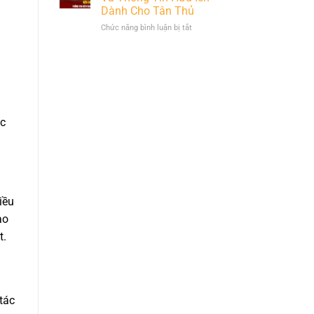
–
Cao
Dành Cho Tân Thủ
Bí
Thủ
Chức năng bình luận bị tắt
ở
Quyết
Lâu
Kèo
Giữ
Năm
Châu
Vững
Âu
Lợi
DAGA
Thế
Và
Khi
Thông
Cá
Tin
Cược
úc
Hữu
Ích
Dành
Cho
Tân
Thủ
iều
ào
t.
tác