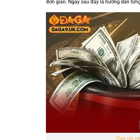
đơn giản. Ngay sau đây là hướng dẫn từng
Thao tác rút