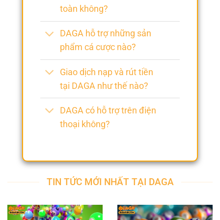
toàn không?
trải nghiệm không bị gián đoạn.
Hành vi có thể thông qua một số liên kết dự phòng
DAGA hỗ trợ những sản
được cập nhật mới nhất trên các trang fanpage chính
phẩm cá cược nào?
thống để tham gia. Hoặc liên hệ đến tổng đài để nhân
viên chăm sóc khách hàng hỗ trợ cung cấp uy tín mới
Giao dịch nạp và rút tiền
nhất.
tại DAGA như thế nào?
Bạn có thể tìm link vào nhà cái bằng tìm kiếm
DAGA có hỗ trợ trên điện
google.com.vn
hoặc dưới đây là đường link truy cập
thoại không?
nhanh mà bạn có thể sử dụng trực tiếp:
Link vào
DAGA
:
https://mollescan.co/
TIN TỨC MỚI NHẤT TẠI DAGA