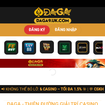
Bỏ
qua
nội
dung
ĐĂNG NHẬP
ĐĂNG KÝ
HÀNG NGÀY ĐÁ GÀ & CASINO – TỐI ĐA 1.5%
📢 KHÔNG THỂ BỎ LỠ:
🎯 | 💬
CSKH 24/
DAGA - THIÊN ĐƯỜNG GIẢI TRÍ CASINO