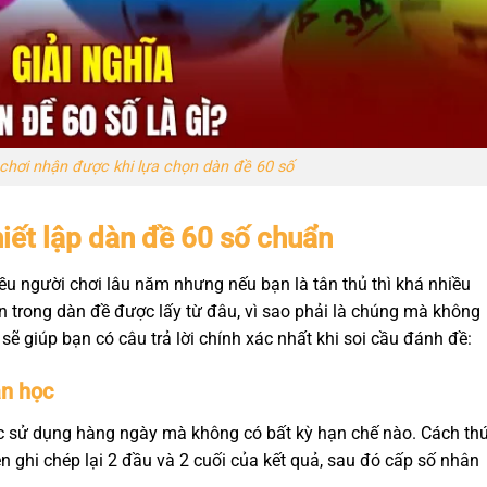
chơi nhận được khi lựa chọn dàn đề 60 số
hiết lập dàn đề 60 số chuẩn
u người chơi lâu năm nhưng nếu bạn là tân thủ thì khá nhiều
ện trong dàn đề được lấy từ đâu, vì sao phải là chúng mà không
sẽ giúp bạn có câu trả lời chính xác nhất khi soi cầu đánh đề:
án học
 sử dụng hàng ngày mà không có bất kỳ hạn chế nào. Cách th
ên ghi chép lại 2 đầu và 2 cuối của kết quả, sau đó cấp số nhân