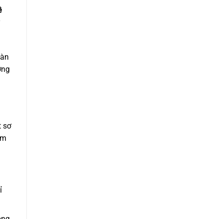
ề
ỳ
dàn
ơng
t sơ
ảm
ỉ
ông