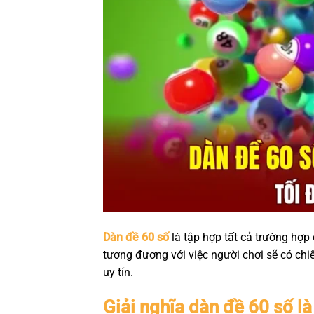
Dàn đề 60 số
là tập hợp tất cả trường hợp 
tương đương với việc người chơi sẽ có ch
uy tín.
Giải nghĩa dàn đề 60 số là