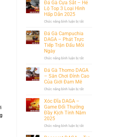
Gà
Từ
Đá Gà Cựa Sắt – Hé
Cựa
Nhà
Lộ Top 3 Loại Hình
Dao
Cái
Hấp Dẫn 2025
–
DAGA
Chức năng bình luận bị tắt
ở
Bật
Đá
Mí
Gà
Những
Đá Gà Campuchia
Cựa
Nét
DAGA – Phát Trực
Sắt
Riêng
Tiếp Trận Đấu Mỗi
–
Tiềm
Ngày
Hé
Năng
Lộ
Chức năng bình luận bị tắt
2025
ở
Top
Đá
3
Gà
Đá Gà Thomo DAGA
Loại
Campuchia
– Sân Chơi Đỉnh Cao
Hình
DAGA
Của Giới Đam Mê
Hấp
–
Chức năng bình luận bị tắt
Dẫn
ở
Phát
2025
Đá
Trực
Gà
Tiếp
Xóc Đĩa DAGA –
Thomo
Trận
Game Đổi Thưởng
i
DAGA
Đấu
Đầy Kịch Tính Năm
ng
–
Mỗi
2025
Sân
Ngày
Chơi
Chức năng bình luận bị tắt
ở
Đỉnh
Xóc
Cao
Đĩa