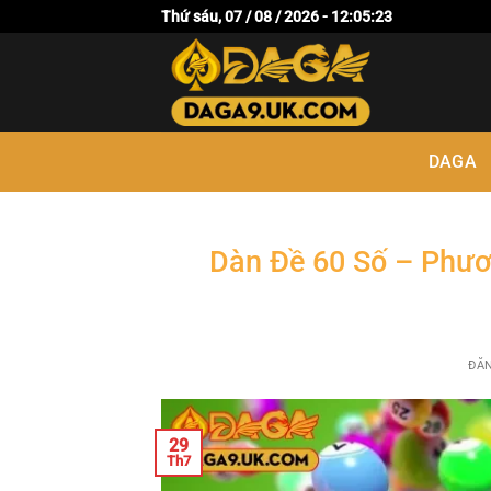
Bỏ
Thứ sáu, 07 / 08 / 2026 - 12:05:25
qua
nội
dung
DAGA
Dàn Đề 60 Số – Phươ
ĐĂ
29
Th7