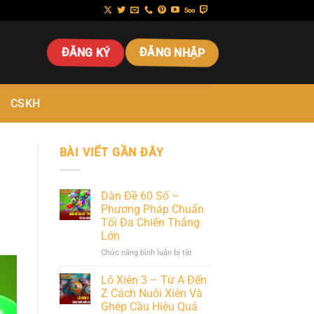
ĐĂNG NHẬP
ĐĂNG KÝ
CSKH
BÀI VIẾT GẦN ĐÂY
Dàn Đề 60 Số –
Phương Pháp Chuẩn
Tối Đa Chiến Thắng
Lớn
Chức năng bình luận bị tắt
ở
Dàn
Đề
Lô Xiên 3 – Từ A Đến
60
Z Cách Nuôi Xiên Và
Số
Ghép Cầu Hiệu Quả
–