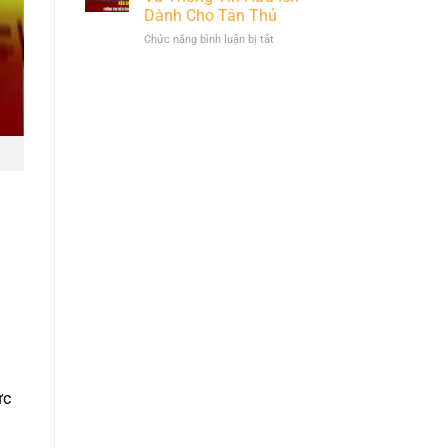
–
Cao
Dành Cho Tân Thủ
Bí
Thủ
Chức năng bình luận bị tắt
ở
Quyết
Lâu
Kèo
Giữ
Năm
Châu
Vững
Âu
Lợi
DAGA
Thế
Và
Khi
Thông
Cá
Tin
Cược
Hữu
Ích
Dành
Cho
Tân
Thủ
ức