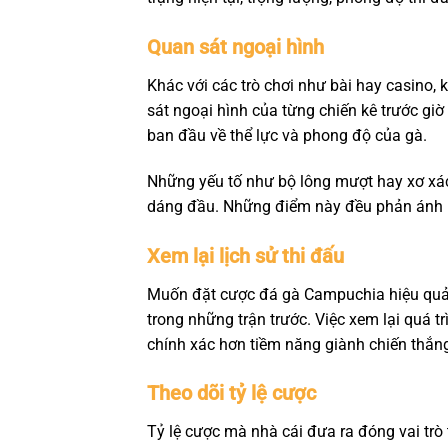
Quan sát ngoại hình
Khác với các trò chơi như bài hay casino,
sát ngoại hình của từng chiến kê trước giờ
ban đầu về thể lực và phong độ của gà.
Những yếu tố như bộ lông mượt hay xơ xác
dáng đầu. Những điểm này đều phản ánh p
Xem lại lịch sử thi đấu
Muốn đặt cược đá gà Campuchia hiệu quả, 
trong những trận trước. Việc xem lại quá t
chính xác hơn tiềm năng giành chiến thắng 
Theo dõi tỷ lệ cược
Tỷ lệ cược mà nhà cái đưa ra đóng vai trò 