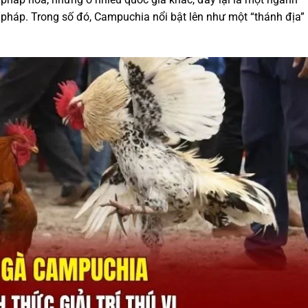
háp. Trong số đó, Campuchia nổi bật lên như một “thánh địa”