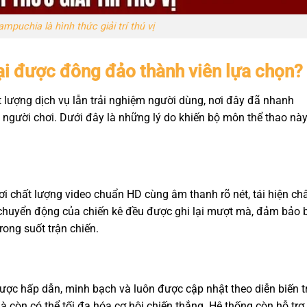
mpuchia là hình thức giải trí thú vị
ại được đông đảo thành viên lựa chọn?
t lượng dịch vụ lẫn trải nghiệm người dùng, nơi đây đã nhanh
gười chơi. Dưới đây là những lý do khiến bộ môn thể thao nà
i chất lượng video chuẩn HD cùng âm thanh rõ nét, tái hiện ch
 chuyển động của chiến kê đều được ghi lại mượt mà, đảm bảo 
rong suốt trận chiến.
ợc hấp dẫn, minh bạch và luôn được cập nhật theo diễn biến t
à còn có thể tối đa hóa cơ hội chiến thắng. Hệ thống còn hỗ trợ