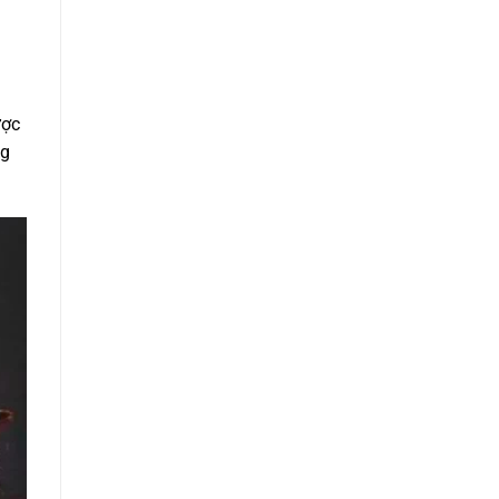
ược
ng