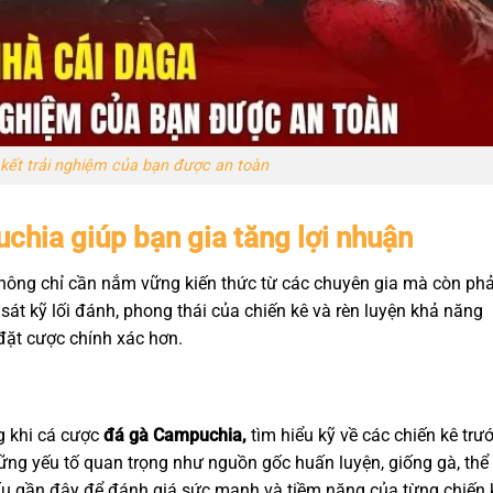
ết trải nghiệm của bạn được an toàn
chia giúp bạn gia tăng lợi nhuận
không chỉ cần nắm vững kiến thức từ các chuyên gia mà còn phả
 sát kỹ lối đánh, phong thái của chiến kê và rèn luyện khả năng
đặt cược chính xác hơn.
g khi cá cược
đá gà Campuchia,
tìm hiểu kỹ về các chiến kê trư
ững yếu tố quan trọng như nguồn gốc huấn luyện, giống gà, thể
 đấu gần đây để đánh giá sức mạnh và tiềm năng của từng chiến 