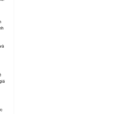
n
nh
 và
ê
giá
ớc