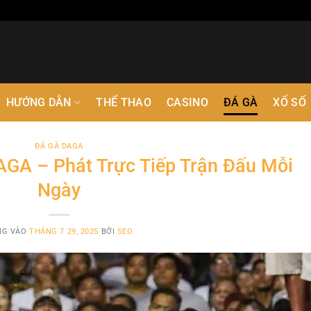
HƯỚNG DẪN
THỂ THAO
CASINO
ĐÁ GÀ
XỔ SỐ
ĐÁ GÀ DAGA
GA – Phát Trực Tiếp Trận Đấu Mỗi
Ngày
NG VÀO
THÁNG 7 29, 2025
BỞI
SEO