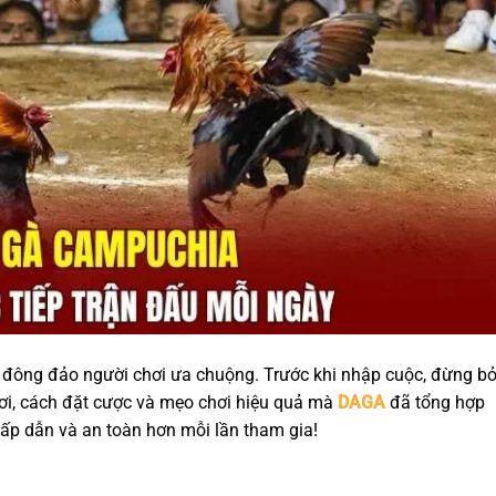
ợc đông đảo người chơi ưa chuộng. Trước khi nhập cuộc, đừng b
hơi, cách đặt cược và mẹo chơi hiệu quả mà
DAGA
đã tổng hợp
ấp dẫn và an toàn hơn mỗi lần tham gia!