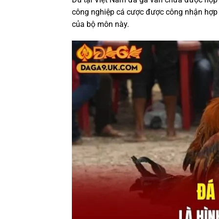
công nghiệp cá cược được công nhận hợp p
của bộ môn này.