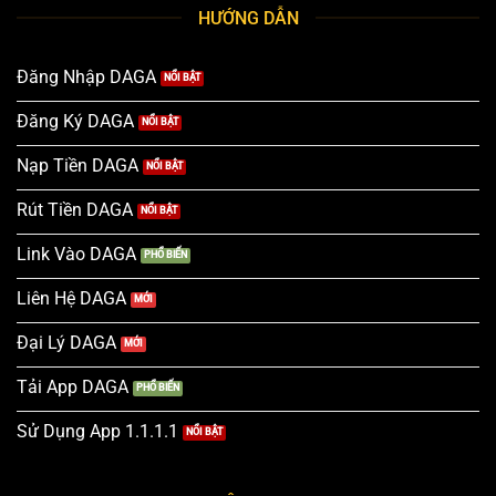
HƯỚNG DẪN
Đăng Nhập DAGA
Đăng Ký DAGA
Nạp Tiền DAGA
Rút Tiền DAGA
Link Vào DAGA
Liên Hệ DAGA
Đại Lý DAGA
Tải App DAGA
Sử Dụng App 1.1.1.1