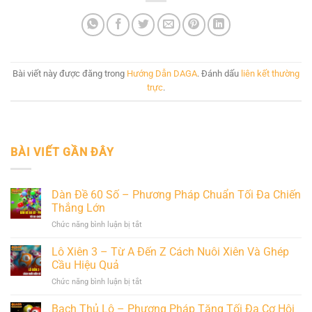
Bài viết này được đăng trong
Hướng Dẫn DAGA
. Đánh dấu
liên kết thường
trực
.
BÀI VIẾT GẦN ĐÂY
Dàn Đề 60 Số – Phương Pháp Chuẩn Tối Đa Chiến
Thắng Lớn
Chức năng bình luận bị tắt
ở
Dàn
Đề
Lô Xiên 3 – Từ A Đến Z Cách Nuôi Xiên Và Ghép
60
Cầu Hiệu Quả
Số
Chức năng bình luận bị tắt
ở
–
Lô
Phương
Xiên
Bạch Thủ Lô – Phương Pháp Tăng Tối Đa Cơ Hội
Pháp