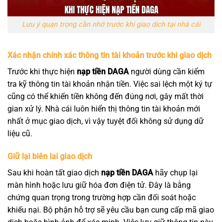
Lưu ý quan trọng cần nhớ trước khi giao dịch tại nhà cái
Xác nhận chính xác thông tin tài khoản trước khi giao dịch
Trước khi thực hiện
nạp tiền DAGA
người dùng cần kiểm
tra kỹ thông tin tài khoản nhận tiền. Việc sai lệch một ký tự
cũng có thể khiến tiền không đến đúng nơi, gây mất thời
gian xử lý. Nhà cái luôn hiển thị thông tin tài khoản mới
nhất ở mục giao dịch, vì vậy tuyệt đối không sử dụng dữ
liệu cũ.
Giữ lại biên lai giao dịch
Sau khi hoàn tất giao dịch
nạp tiền DAGA
hãy chụp lại
màn hình hoặc lưu giữ hóa đơn điện tử. Đây là bằng
chứng quan trọng trong trường hợp cần đối soát hoặc
khiếu nại. Bộ phận hỗ trợ sẽ yêu cầu bạn cung cấp mã giao