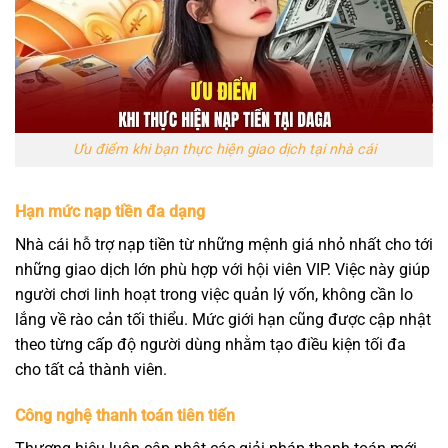
Ưu điểm khi bạn thực hiện giao dịch tại nhà cái
Hạn mức nạp tiền đa dạng
Nhà cái hỗ trợ nạp tiền từ những mệnh giá nhỏ nhất cho tới
những giao dịch lớn phù hợp với hội viên VIP. Việc này giúp
người chơi linh hoạt trong việc quản lý vốn, không cần lo
lắng về rào cản tối thiểu. Mức giới hạn cũng được cập nhật
theo từng cấp độ người dùng nhằm tạo điều kiện tối đa
cho tất cả thành viên.
Công nghệ thanh toán tiên tiến