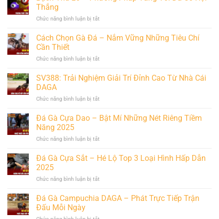
3
Chuẩn
Thắng
–
Tối
Chức năng bình luận bị tắt
ở
Từ
Đa
Bạch
A
Chiến
Thủ
Cách Chọn Gà Đá – Nắm Vững Những Tiêu Chí
Đến
Thắng
Lô
Z
Cần Thiết
Lớn
–
Cách
Chức năng bình luận bị tắt
ở
Phương
Nuôi
Cách
Pháp
Xiên
Chọn
SV388: Trải Nghiệm Giải Trí Đỉnh Cao Từ Nhà Cái
Tăng
Và
Gà
Tối
DAGA
Ghép
Đá
Đa
Cầu
Chức năng bình luận bị tắt
ở
–
Cơ
Hiệu
SV388:
Nắm
Hội
Quả
Trải
Đá Gà Cựa Dao – Bật Mí Những Nét Riêng Tiềm
Vững
Thắng
Nghiệm
Những
Năng 2025
Giải
Tiêu
Chức năng bình luận bị tắt
ở
Trí
Chí
Đá
Đỉnh
Cần
Gà
Đá Gà Cựa Sắt – Hé Lộ Top 3 Loại Hình Hấp Dẫn
Cao
Thiết
Cựa
Từ
2025
Dao
Nhà
Chức năng bình luận bị tắt
ở
–
Cái
Đá
Bật
DAGA
Gà
Đá Gà Campuchia DAGA – Phát Trực Tiếp Trận
Mí
Cựa
Những
Đấu Mỗi Ngày
Sắt
Nét