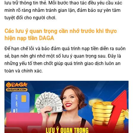
lưu trữ thông tin thẻ. Mỗi bước thao tác đều yêu cầu xác
minh rõ ràng nhằm tránh gian lận, đảm bảo sự yên tâm
tuyệt đối cho người chơi.
Các lưu ý quan trọng cần nhớ trước khi thực
hiện nạp tiền DAGA
Để hạn chế lỗi và bảo đảm quá trình nạp tiền diễn ra suôn
sẻ, bạn nên ghi nhớ một số lưu ý quan trọng sau. Đây là
những yếu tố then chốt giúp quá trình giao dịch luôn an
toàn và chính xác.