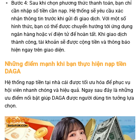
Bước 4: Sau khi chọn phương thức thanh toán, bạn chỉ
cần nhập số tiền cần nạp. Hệ thống sẽ yêu cầu xác
nhận thông tin trước khi gửi đi giao dịch. Với một số
hình thức, bạn có thể được chuyển hướng tới ứng dụng
ngân hàng hoặc ví điện tử để hoàn tất. Khi giao dịch
thành công, tài khoản sẽ được cộng tiền và thông báo
hiện ngay trên giao diện.
Những điểm mạnh khi bạn thực hiện nạp tiền
DAGA
Hệ thống nạp tiền tại nhà cái được tối ưu hóa để phục vụ
hội viên nhanh chóng và hiệu quả. Ngay sau đây là những
ưu điểm nổi bật giúp DAGA được người dùng tin tưởng lựa
chọn.