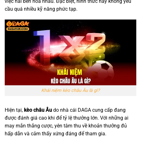
việc hai bên hòa nhau. Đặc biệt, hình thức này không yêu
cầu quá nhiều kỹ năng phức tạp.
Khái niệm kèo châu Âu là gì?
Hiện tại,
kèo châu Âu
do nhà cái DAGA cung cấp đang
được đánh giá cao khi để tỷ lệ thưởng lớn. Với những ai
may mắn thắng cược, yên tâm thu về khoản thưởng đủ
hấp dẫn và cảm thấy xứng đáng để tham gia.