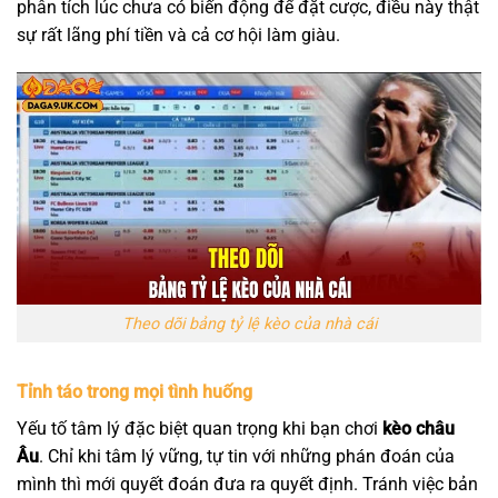
phân tích lúc chưa có biến động để đặt cược, điều này thật
sự rất lãng phí tiền và cả cơ hội làm giàu.
Theo dõi bảng tỷ lệ kèo của nhà cái
Tỉnh táo trong mọi tình huống
Yếu tố tâm lý đặc biệt quan trọng khi bạn chơi
kèo châu
Âu
. Chỉ khi tâm lý vững, tự tin với những phán đoán của
mình thì mới quyết đoán đưa ra quyết định. Tránh việc bản