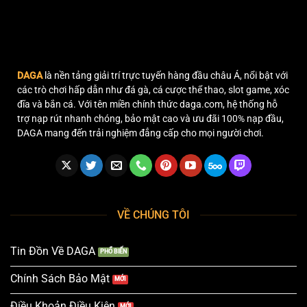
DAGA
là nền tảng giải trí trực tuyến hàng đầu châu Á, nổi bật với
các trò chơi hấp dẫn như đá gà, cá cược thể thao, slot game, xóc
đĩa và bắn cá. Với tên miền chính thức daga.com, hệ thống hỗ
trợ nạp rút nhanh chóng, bảo mật cao và ưu đãi 100% nạp đầu,
DAGA mang đến trải nghiệm đẳng cấp cho mọi người chơi.
VỀ CHÚNG TÔI
Tin Đồn Về DAGA
Chính Sách Bảo Mật
Điều Khoản Điều Kiện