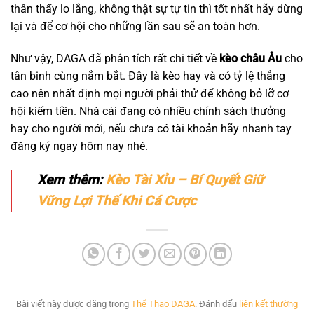
thân thấy lo lắng, không thật sự tự tin thì tốt nhất hãy dừng
lại và để cơ hội cho những lần sau sẽ an toàn hơn.
Như vậy, DAGA đã phân tích rất chi tiết về
kèo châu Âu
cho
tân binh cùng nắm bắt. Đây là kèo hay và có tỷ lệ thắng
cao nên nhất định mọi người phải thử để không bỏ lỡ cơ
hội kiếm tiền. Nhà cái đang có nhiều chính sách thưởng
hay cho người mới, nếu chưa có tài khoản hãy nhanh tay
đăng ký ngay hôm nay nhé.
Xem thêm:
Kèo Tài Xỉu – Bí Quyết Giữ
Vững Lợi Thế Khi Cá Cược
Bài viết này được đăng trong
Thể Thao DAGA
. Đánh dấu
liên kết thường