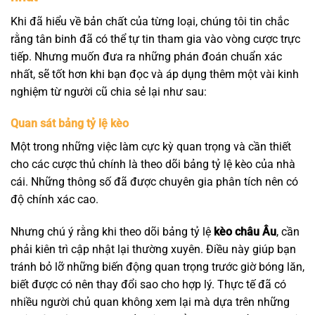
Khi đã hiểu về bản chất của từng loại, chúng tôi tin chắc
rằng tân binh đã có thể tự tin tham gia vào vòng cược trực
tiếp. Nhưng muốn đưa ra những phán đoán chuẩn xác
nhất, sẽ tốt hơn khi bạn đọc và áp dụng thêm một vài kinh
nghiệm từ người cũ chia sẻ lại như sau:
Quan sát bảng tỷ lệ kèo
Một trong những việc làm cực kỳ quan trọng và cần thiết
cho các cược thủ chính là theo dõi bảng tỷ lệ kèo của nhà
cái. Những thông số đã được chuyên gia phân tích nên có
độ chính xác cao.
Nhưng chú ý rằng khi theo dõi bảng tỷ lệ
kèo châu Âu
, cần
phải kiên trì cập nhật lại thường xuyên. Điều này giúp bạn
tránh bỏ lỡ những biến động quan trọng trước giờ bóng lăn,
biết được có nên thay đổi sao cho hợp lý. Thực tế đã có
nhiều người chủ quan không xem lại mà dựa trên những