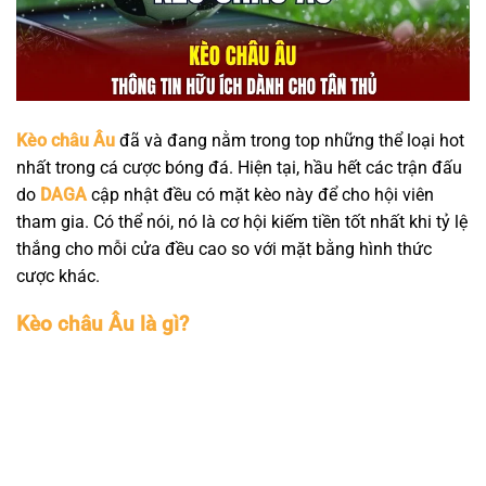
Kèo châu Âu
đã và đang nằm trong top những thể loại hot
nhất trong cá cược bóng đá. Hiện tại, hầu hết các trận đấu
do
DAGA
cập nhật đều có mặt kèo này để cho hội viên
tham gia. Có thể nói, nó là cơ hội kiếm tiền tốt nhất khi tỷ lệ
thắng cho mỗi cửa đều cao so với mặt bằng hình thức
cược khác.
Kèo châu Âu là gì?