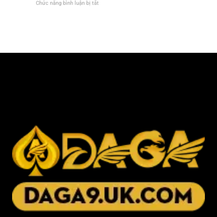
Chức năng bình luận bị tắt
ở
Bí
Cao
Kèo
Quyết
Thủ
Châu
Giữ
Lâu
Âu
Vững
Năm
DAGA
Lợi
Và
Thế
Thông
Khi
Tin
Cá
Hữu
Cược
Ích
Dành
Cho
Tân
Thủ