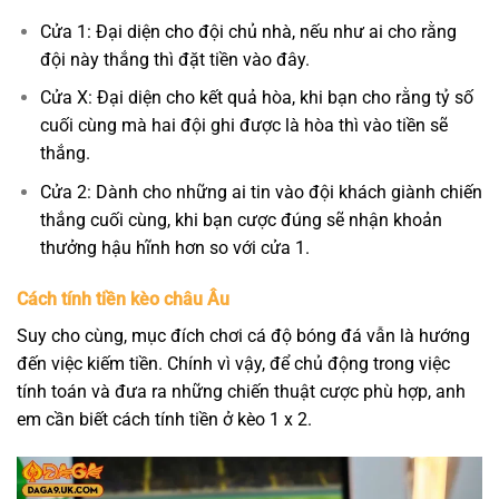
Cửa 1: Đại diện cho đội chủ nhà, nếu như ai cho rằng
đội này thắng thì đặt tiền vào đây.
Cửa X: Đại diện cho kết quả hòa, khi bạn cho rằng tỷ số
cuối cùng mà hai đội ghi được là hòa thì vào tiền sẽ
thắng.
Cửa 2: Dành cho những ai tin vào đội khách giành chiến
thắng cuối cùng, khi bạn cược đúng sẽ nhận khoản
thưởng hậu hĩnh hơn so với cửa 1.
Cách tính tiền kèo châu Âu
Suy cho cùng, mục đích chơi cá độ bóng đá vẫn là hướng
đến việc kiếm tiền. Chính vì vậy, để chủ động trong việc
tính toán và đưa ra những chiến thuật cược phù hợp, anh
em cần biết cách tính tiền ở kèo 1 x 2.