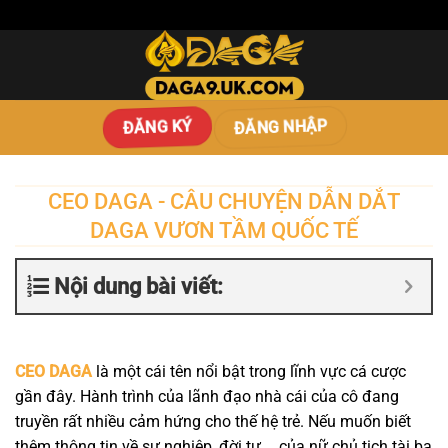
Bỏ
qua
nội
dung
ĐĂNG NHẬP
ĐĂNG KÝ
CEO DAGA - CÂU CHUYỆN DẪN DẮT
DAGA VƯƠN TẦM QUỐC TẾ
Nội dung bài viết:
CEO DAGA
là một cái tên nổi bật trong lĩnh vực cá cược
gần đây. Hành trình của lãnh đạo nhà cái của cô đang
truyền rất nhiều cảm hứng cho thế hệ trẻ. Nếu muốn biết
thêm thông tin về sự nghiệp, đời tư,… của nữ chủ tịch tài ba