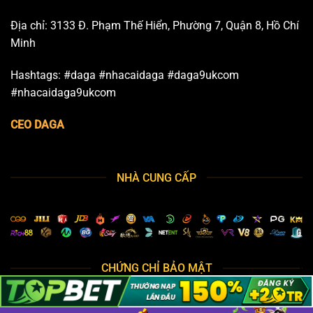
Địa chỉ: 3133 Đ. Phạm Thế Hiển, Phường 7, Quận 8, Hồ Chí
Minh
Hashtags: #daga #nhacaidaga #daga9ukcom
#nhacaidaga9ukcom
CEO DAGA
NHÀ CUNG CẤP
CHỨNG CHỈ BẢO MẬT